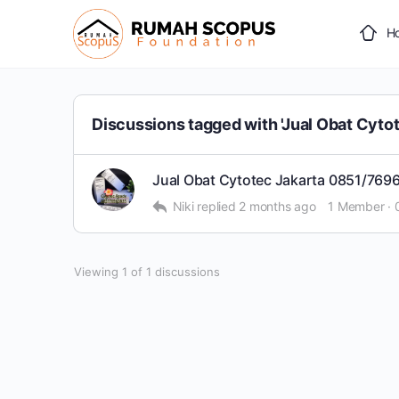
H
Discussions tagged with 'Jual Obat Cyto
Jual Obat Cytotec Jakarta ​​0851/769
Niki
replied
2 months ago
1 Member
·
Viewing 1 of 1 discussions