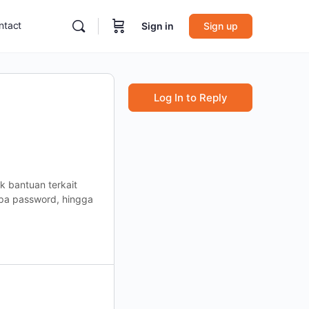
ntact
Sign in
Sign up
Log In to Reply
k bantuan terkait
upa password, hingga