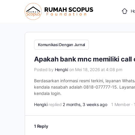
H
Komunikasi Dengan Jurnal
Apakah bank mnc memiliki call
Posted by
Hengki
on Mei 18, 2026 at 4:08 pm
Berdasarkan informasi resmi terkini, layanan Wha
kendala nasabah adalah 0818-077777-15. Layanan i
kendala login.
Hengki
replied
2 months, 3 weeks ago
1 Member
·
1 Reply