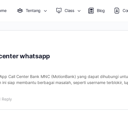
ome
Tentang
Class
Blog
Co
 center whatsapp
tsApp Call Center Bank MNC (MotionBank) yang dapat dihubungi untu
ni siap membantu berbagai masalah, seperti username terblokir, l
1 Reply